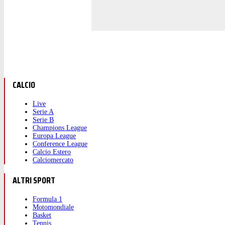
CALCIO
Live
Serie A
Serie B
Champions League
Europa League
Conference League
Calcio Estero
Calciomercato
ALTRI SPORT
Formula 1
Motomondiale
Basket
Tennis