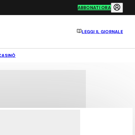
ABBONATI ORA
LEGGI IL GIORNALE
CASINÒ