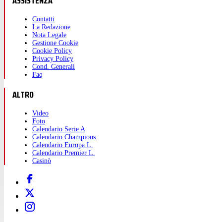
ASSISTENZA
Contatti
La Redazione
Nota Legale
Gestione Cookie
Cookie Policy
Privacy Policy
Cond. Generali
Faq
ALTRO
Video
Foto
Calendario Serie A
Calendario Champions
Calendario Europa L.
Calendario Premier L.
Casinò