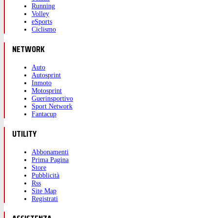
Running
Volley
eSports
Ciclismo
NETWORK
Auto
Autosprint
Inmoto
Motosprint
Guerinsportivo
Sport Network
Fantacup
UTILITY
Abbonamenti
Prima Pagina
Store
Pubblicità
Rss
Site Map
Registrati