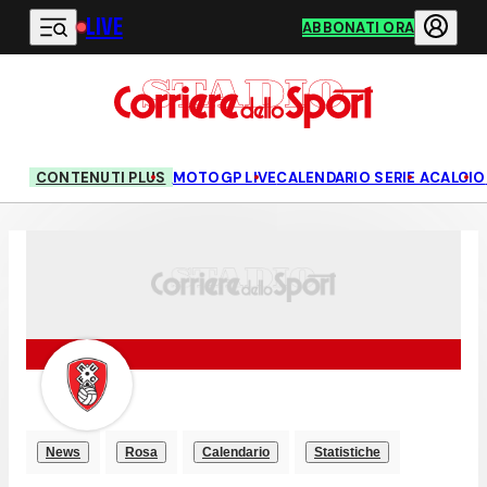
LIVE
Vai al contenuto principale
ABBONATI ORA
CONTENUTI PLUS
MOTOGP LIVE
CALENDARIO SERIE A
CALCIO
News
Rosa
Calendario
Statistiche