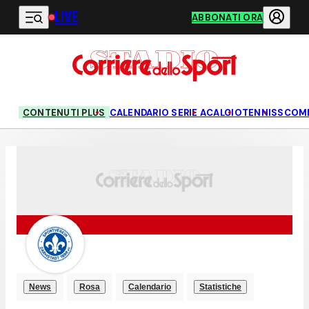
LIVE
Vai al contenuto principale
ABBONATI ORA
CONTENUTI PLUS
CALENDARIO SERIE A
CALCIO
TENNIS
SCOM
News
Rosa
Calendario
Statistiche