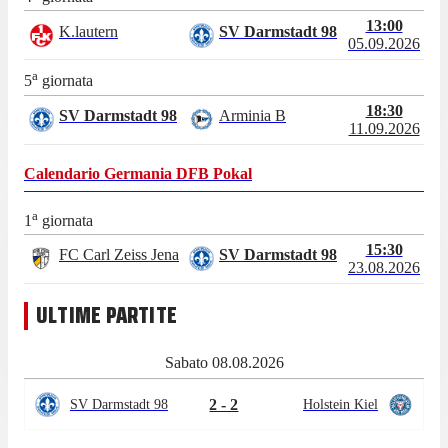
13:00
K.lautern
SV Darmstadt 98
05.09.2026
a
5
giornata
18:30
SV Darmstadt 98
Arminia B
11.09.2026
Calendario
Germania DFB Pokal
a
1
giornata
15:30
FC Carl Zeiss Jena
SV Darmstadt 98
23.08.2026
ULTIME PARTITE
Sabato 08.08.2026
2 - 2
SV Darmstadt 98
Holstein Kiel