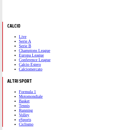
CALCIO
Live
Serie A
Serie B
Champions League
Europa League
Conference League
Calcio Estero
Calciomercato
ALTRI SPORT
Formula 1
Motomondiale
Basket
Tennis
Running
Volley
eSports
Ciclismo