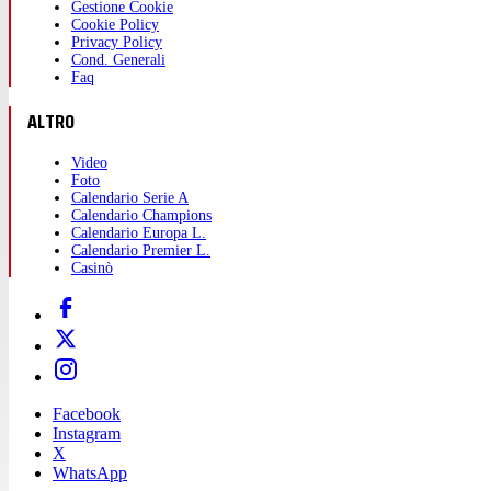
Gestione Cookie
Cookie Policy
Privacy Policy
Cond. Generali
Faq
ALTRO
Video
Foto
Calendario Serie A
Calendario Champions
Calendario Europa L.
Calendario Premier L.
Casinò
Facebook
Instagram
X
WhatsApp