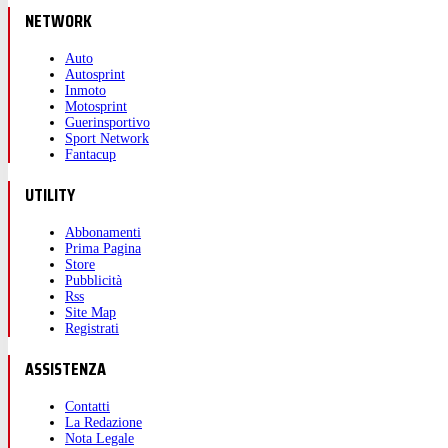
NETWORK
Auto
Autosprint
Inmoto
Motosprint
Guerinsportivo
Sport Network
Fantacup
UTILITY
Abbonamenti
Prima Pagina
Store
Pubblicità
Rss
Site Map
Registrati
ASSISTENZA
Contatti
La Redazione
Nota Legale