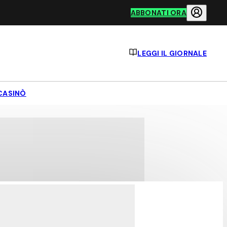
ABBONATI ORA
LEGGI IL GIORNALE
CASINÒ