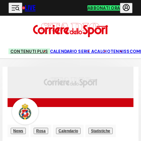
LIVE
Vai al contenuto principale
ABBONATI ORA
CONTENUTI PLUS
CALENDARIO SERIE A
CALCIO
TENNIS
SCOM
News
Rosa
Calendario
Statistiche