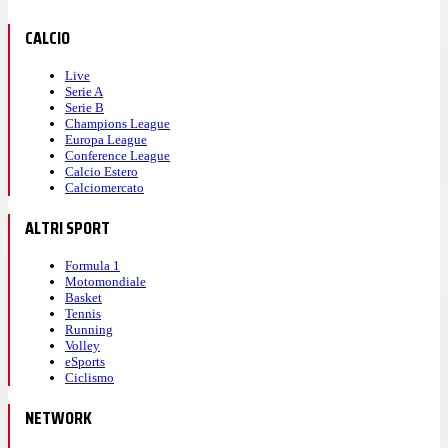
CALCIO
Live
Serie A
Serie B
Champions League
Europa League
Conference League
Calcio Estero
Calciomercato
ALTRI SPORT
Formula 1
Motomondiale
Basket
Tennis
Running
Volley
eSports
Ciclismo
NETWORK