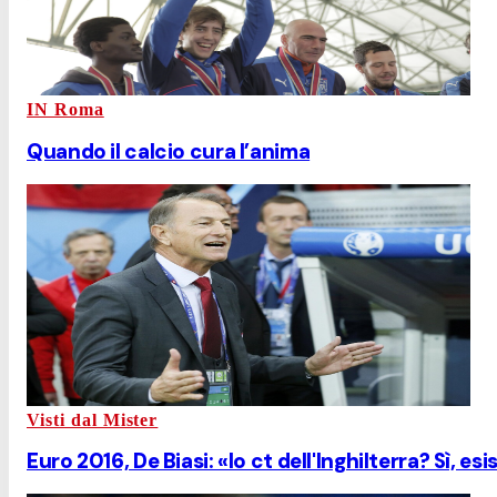
IN Roma
Quando il calcio cura l’anima
Visti dal Mister
Euro 2016, De Biasi: «Io ct dell'Inghilterra? Sì, esi