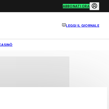
ABBONATI ORA
LEGGI IL GIORNALE
CASINÒ