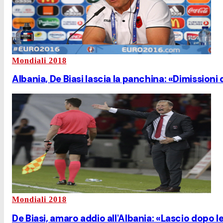
Mondiali 2018
Albania, De Biasi lascia la panchina: «Dimissioni 
Mondiali 2018
De Biasi, amaro addio all'Albania: «Lascio dopo le