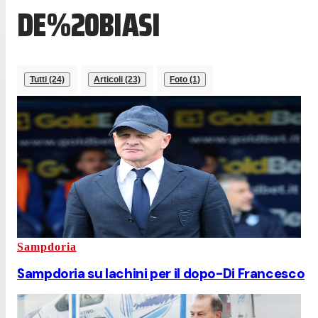
DE%20BIASI
Tutti (24)
Articoli (23)
Foto (1)
Sampdoria
Sampdoria su Iachini per il dopo-Di Francesco