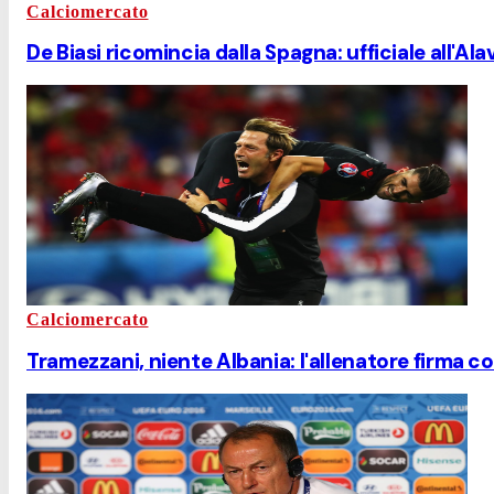
Calciomercato
De Biasi ricomincia dalla Spagna: ufficiale all'Ala
Calciomercato
Tramezzani, niente Albania: l'allenatore firma con