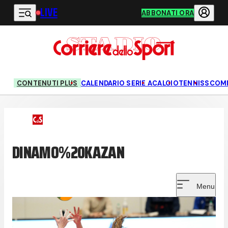
LIVE
Vai al contenuto principale
ABBONATI ORA
CONTENUTI PLUS
CALENDARIO SERIE A
CALCIO
TENNIS
SCOM
DINAMO%20KAZAN
Menu