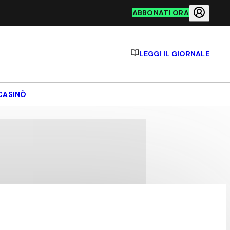
ABBONATI ORA
LEGGI IL GIORNALE
CASINÒ