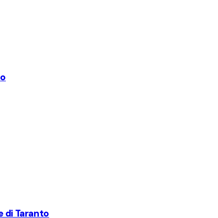
to
e di Taranto