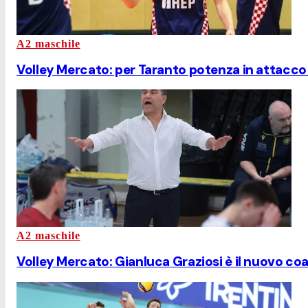
A2 maschile
Volley Mercato: per Taranto potenza in attacco
A2 maschile
Volley Mercato: Gianluca Graziosi è il nuovo co