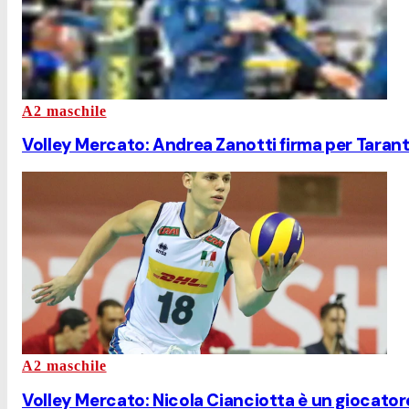
A2 maschile
Volley Mercato: Andrea Zanotti firma per Taran
A2 maschile
Volley Mercato: Nicola Cianciotta è un giocator