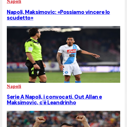
Napoli
Napoli, Maksimovic: «Possiamo vincere lo
scudetto»
Napoli
Serie A Napoli, i convocati. Out Allan e
Maksimovic, c'è Leandrinho