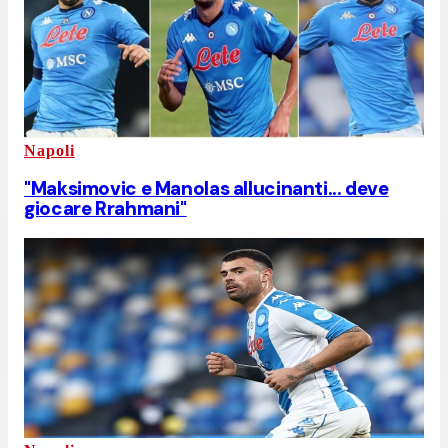
Napoli
"Maksimovic e Manolas allucinanti... deve
giocare Rrahmani"