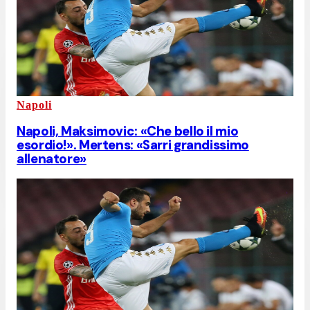
Napoli
Napoli, Maksimovic: «Che bello il mio
esordio!». Mertens: «Sarri grandissimo
allenatore»