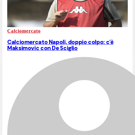
Calciomercato
Calciomercato Napoli, doppio colpo: c'è
Maksimovic con De Sciglio