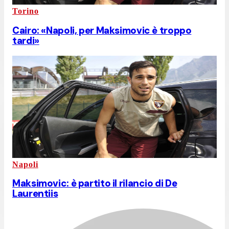
Torino
Cairo: «Napoli, per Maksimovic è troppo
tardi»
Napoli
Maksimovic: è partito il rilancio di De
Laurentiis