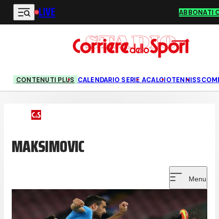
LIVE
Vai al contenuto principale
ABBONATI 
CONTENUTI PLUS
CALENDARIO SERIE A
CALCIO
TENNIS
SCOM
MAKSIMOVIC
Menu