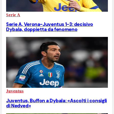
Serie A
Serie A, Verona-Juventus 1-3: decisivo
Dybala, doppietta da fenomeno
Juventus
Juventus, Buffon a Dybala: «Ascolti i consigli
di Nedved»