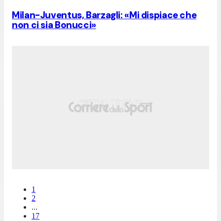
Milan-Juventus, Barzagli: «Mi dispiace che
non ci sia Bonucci»
1
2
...
17