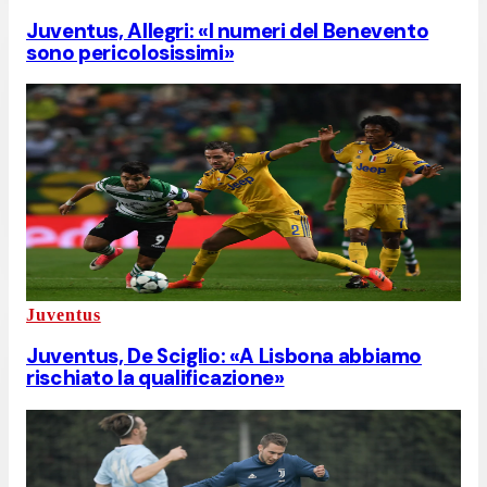
Juventus, Allegri: «I numeri del Benevento
sono pericolosissimi»
Juventus
Juventus, De Sciglio: «A Lisbona abbiamo
rischiato la qualificazione»