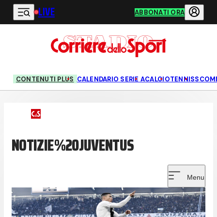
LIVE
Vai al contenuto principale
ABBONATI ORA
CONTENUTI PLUS
CALENDARIO SERIE A
CALCIO
TENNIS
SCOM
NOTIZIE%20JUVENTUS
Menu