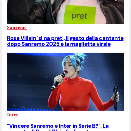
Sanremo
Rose Villain 'si na pret', il gesto della cantante
dopo Sanremo 2025 e la maglietta virale
Inter
"Vincere Sanremo e Inter in Serie B?". La