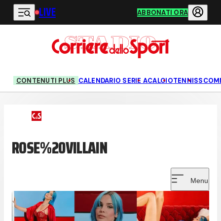
LIVE
Vai al contenuto principale
ABBONATI ORA
CONTENUTI PLUS
CALENDARIO SERIE A
CALCIO
TENNIS
SCOM
ROSE%20VILLAIN
Menu