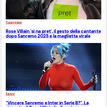
Sanremo
Rose Villain 'si na pret', il gesto della cantante
dopo Sanremo 2025 e la maglietta virale
Inter
"Vincere Sanremo e Inter in Serie B?". La