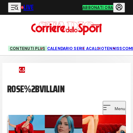
LIVE
Vai al contenuto principale
ABBONATI ORA
CONTENUTI PLUS
CALENDARIO SERIE A
CALCIO
TENNIS
SCOM
ROSE%2BVILLAIN
Menu