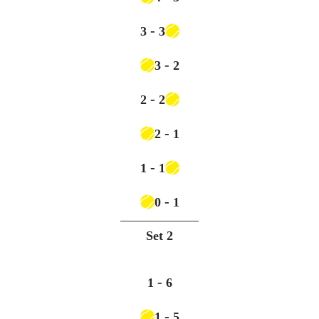
-
3
3
-
3
2
-
2
2
-
2
1
-
1
1
-
0
1
Set
2
-
1
6
-
1
5