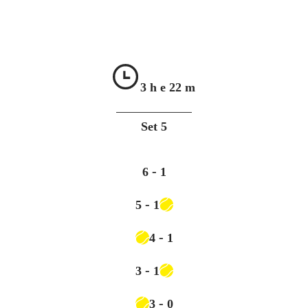
3 h e
22 m
Set
5
-
6
1
-
5
1
-
4
1
-
3
1
-
3
0