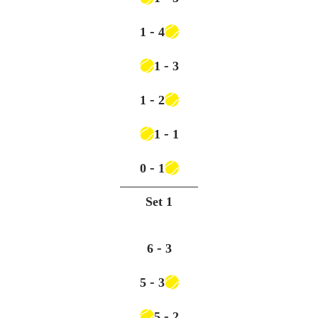
-
1
4
-
1
3
-
1
2
-
1
1
-
0
1
Set
1
-
6
3
-
5
3
-
5
2