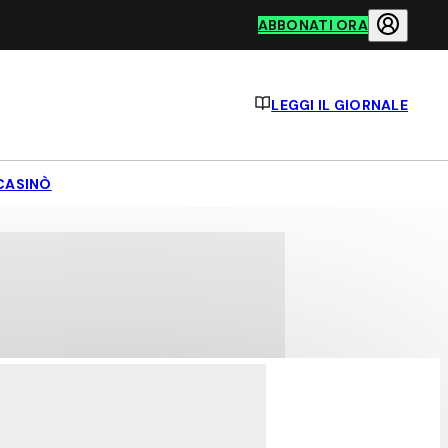
ABBONATI ORA
LEGGI IL GIORNALE
CASINÒ