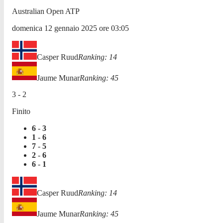
Australian Open ATP
domenica 12 gennaio 2025
ore
03:05
Casper Ruud
Ranking:
14
Jaume Munar
Ranking:
45
3
-
2
Finito
6
-
3
1
-
6
7
-
5
2
-
6
6
-
1
Casper Ruud
Ranking:
14
Jaume Munar
Ranking:
45