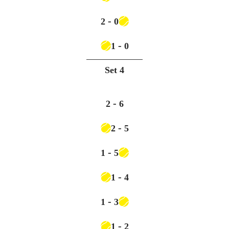
-
2
0
-
1
0
Set
4
-
2
6
-
2
5
-
1
5
-
1
4
-
1
3
-
1
2