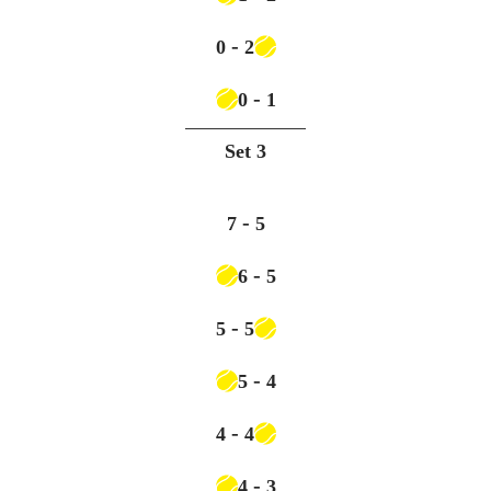
-
0
2
-
0
1
Set
3
-
7
5
-
6
5
-
5
5
-
5
4
-
4
4
-
4
3