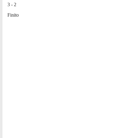
3
-
2
Finito