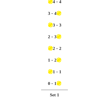
-
4
4
-
3
4
-
3
3
-
2
3
-
2
2
-
1
2
-
1
1
-
0
1
Set
1