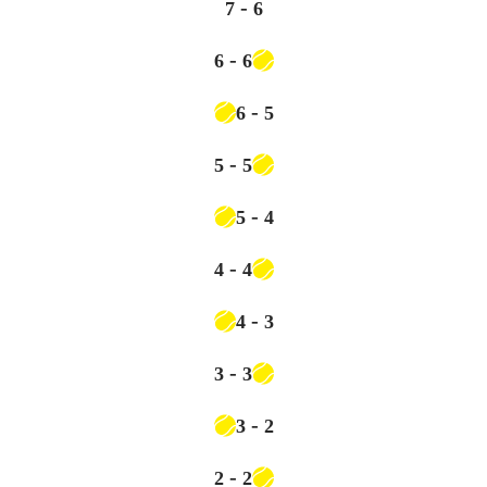
-
7
6
-
6
6
-
6
5
-
5
5
-
5
4
-
4
4
-
4
3
-
3
3
-
3
2
-
2
2