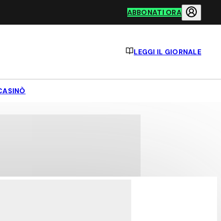
ABBONATI ORA
LEGGI IL GIORNALE
CASINÒ