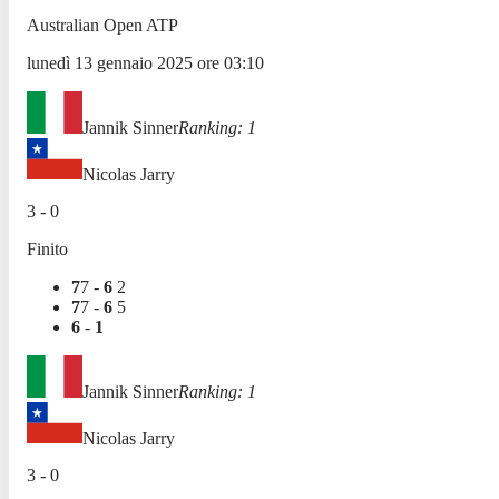
Australian Open ATP
lunedì 13 gennaio 2025
ore
03:10
Jannik Sinner
Ranking:
1
Nicolas Jarry
3
-
0
Finito
7
7
-
6
2
7
7
-
6
5
6
-
1
Jannik Sinner
Ranking:
1
Nicolas Jarry
3
-
0