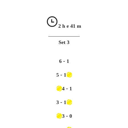
2 h e
41 m
Set
3
-
6
1
-
5
1
-
4
1
-
3
1
-
3
0