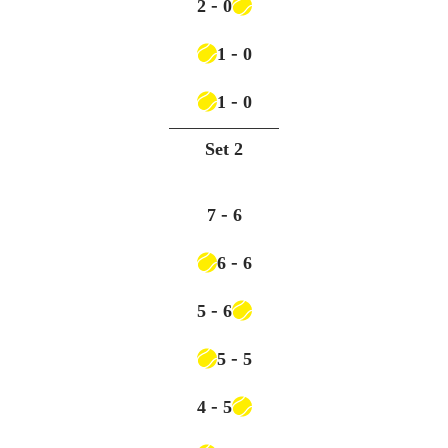
-
2
0
-
1
0
-
1
0
Set
2
-
7
6
-
6
6
-
5
6
-
5
5
-
4
5