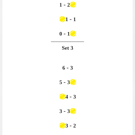
-
1
2
-
1
1
-
0
1
Set
3
-
6
3
-
5
3
-
4
3
-
3
3
-
3
2