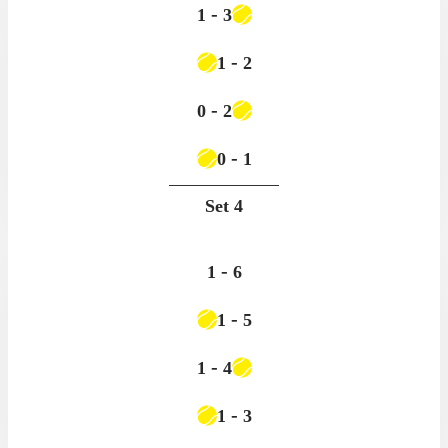
-
1
3
-
1
2
-
0
2
-
0
1
Set
4
-
1
6
-
1
5
-
1
4
-
1
3