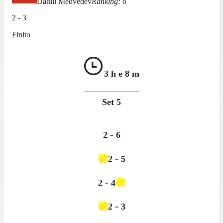
Daniil Medvedev
Ranking:
6
2
-
3
Finito
3 h e
8 m
Set
5
-
2
6
-
2
5
-
2
4
-
2
3