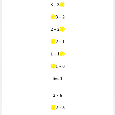
-
3
3
-
3
2
-
2
2
-
2
1
-
1
1
-
1
0
Set
1
-
2
6
-
2
5