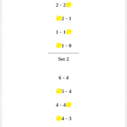
-
2
2
-
2
1
-
1
1
-
1
0
Set
2
-
6
4
-
5
4
-
4
4
-
4
3