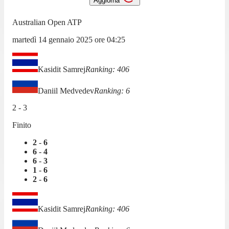
Aggiorna
Australian Open ATP
martedì 14 gennaio 2025
ore
04:25
Kasidit Samrej
Ranking:
406
Daniil Medvedev
Ranking:
6
2
-
3
Finito
2
-
6
6
-
4
6
-
3
1
-
6
2
-
6
Kasidit Samrej
Ranking:
406