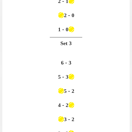
-
2
1
-
2
0
-
1
0
Set
3
-
6
3
-
5
3
-
5
2
-
4
2
-
3
2