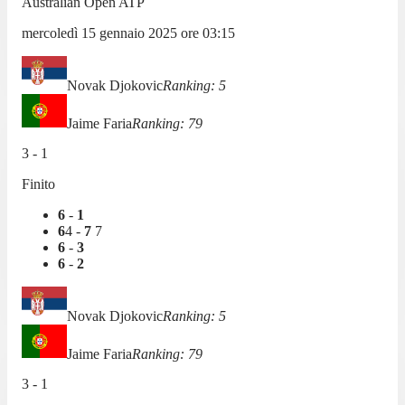
Australian Open ATP
mercoledì 15 gennaio 2025
ore
03:15
Novak Djokovic
Ranking:
5
Jaime Faria
Ranking:
79
3
-
1
Finito
6
-
1
6
4
-
7
7
6
-
3
6
-
2
Novak Djokovic
Ranking:
5
Jaime Faria
Ranking:
79
3
-
1