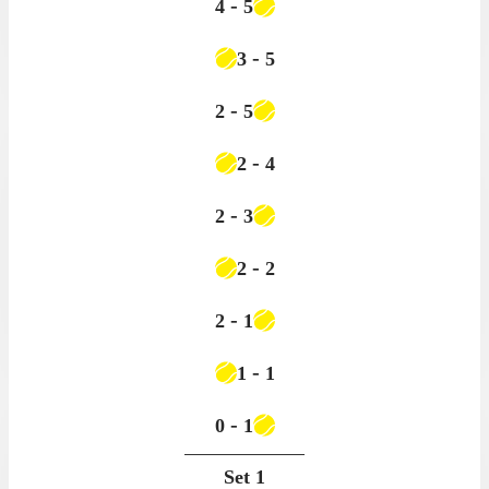
-
4
5
-
3
5
-
2
5
-
2
4
-
2
3
-
2
2
-
2
1
-
1
1
-
0
1
Set
1