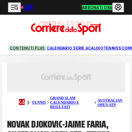
LIVE
Vai al contenuto principale
ABBONATI ORA
CONTENUTI PLUS
CALENDARIO SERIE A
CALCIO
TENNIS
SCOM
GRAND SLAM
AUSTRALIAN
TENNIS
CALENDARIO E
OPEN ATP
RISULTATI
NOVAK DJOKOVIC-JAIME FARIA,