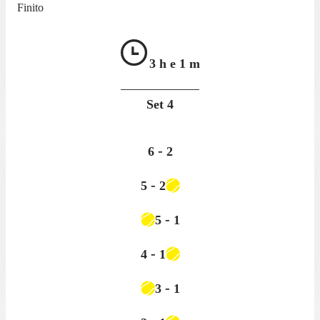
Finito
3 h e
1 m
Set
4
-
6
2
-
5
2
-
5
1
-
4
1
-
3
1