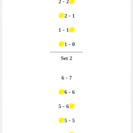
-
2
2
-
2
1
-
1
1
-
1
0
Set
2
-
6
7
-
6
6
-
5
6
-
5
5