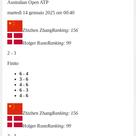
Australian Open ATP
martedì 14 gennaio 2025
ore
00:40
Zhizhen Zhang
Ranking:
156
Holger Rune
Ranking:
99
2
-
3
Finito
6
-
4
3
-
6
4
-
6
6
-
3
4
-
6
Zhizhen Zhang
Ranking:
156
Holger Rune
Ranking:
99
2
-
3