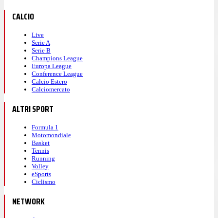
CALCIO
Live
Serie A
Serie B
Champions League
Europa League
Conference League
Calcio Estero
Calciomercato
ALTRI SPORT
Formula 1
Motomondiale
Basket
Tennis
Running
Volley
eSports
Ciclismo
NETWORK