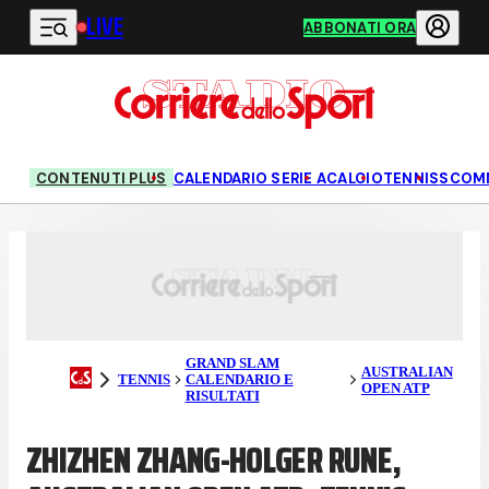
LIVE
Vai al contenuto principale
ABBONATI ORA
CONTENUTI PLUS
CALENDARIO SERIE A
CALCIO
TENNIS
SCOM
GRAND SLAM
AUSTRALIAN
TENNIS
CALENDARIO E
OPEN ATP
RISULTATI
ZHIZHEN ZHANG-HOLGER RUNE,