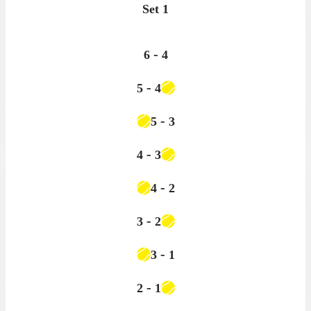
Set
1
-
6
4
-
5
4
-
5
3
-
4
3
-
4
2
-
3
2
-
3
1
-
2
1