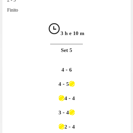
Finito
3 h e
10 m
Set
5
-
4
6
-
4
5
-
4
4
-
3
4
-
2
4