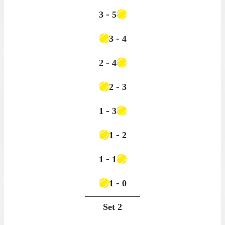
-
3
5
-
3
4
-
2
4
-
2
3
-
1
3
-
1
2
-
1
1
-
1
0
Set
2