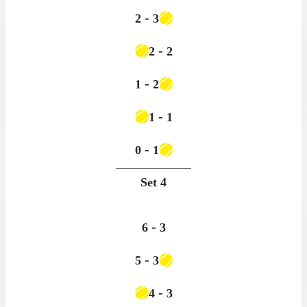
-
2
3
-
2
2
-
1
2
-
1
1
-
0
1
Set
4
-
6
3
-
5
3
-
4
3