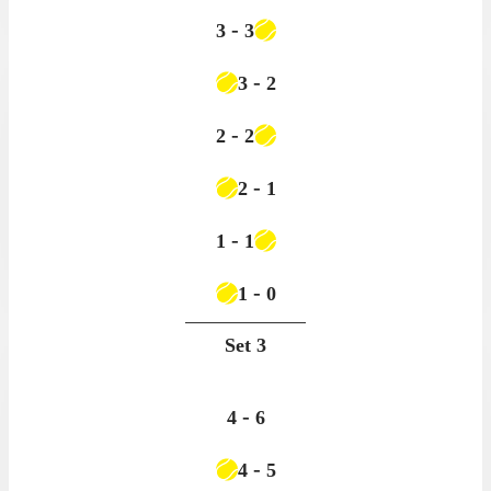
-
3
3
-
3
2
-
2
2
-
2
1
-
1
1
-
1
0
Set
3
-
4
6
-
4
5