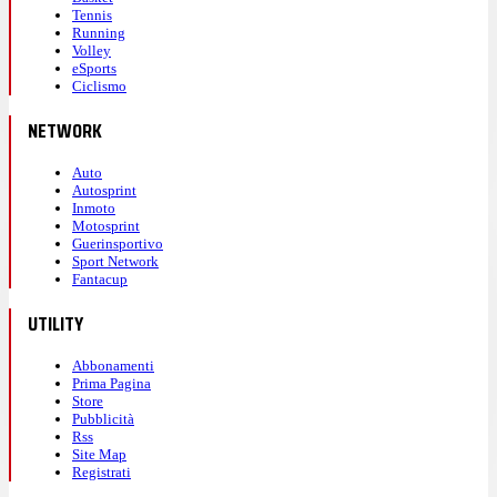
Tennis
Running
Volley
eSports
Ciclismo
NETWORK
Auto
Autosprint
Inmoto
Motosprint
Guerinsportivo
Sport Network
Fantacup
UTILITY
Abbonamenti
Prima Pagina
Store
Pubblicità
Rss
Site Map
Registrati