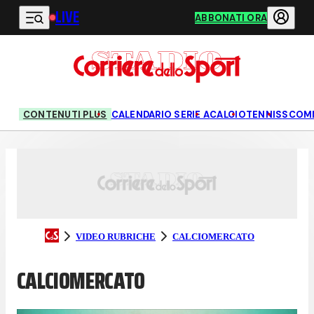
LIVE
Vai al contenuto principale
ABBONATI ORA
CONTENUTI PLUS
CALENDARIO SERIE A
CALCIO
TENNIS
SCOM
VIDEO RUBRICHE
CALCIOMERCATO
CALCIOMERCATO