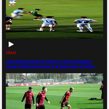
Short
Laurienté perde la testa e viene espulso:
rissa nell'amichevole tra Sassuolo e Celta