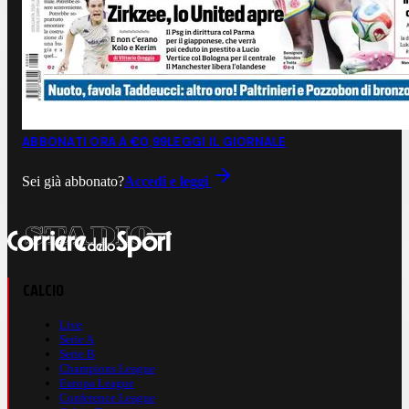
ABBONATI ORA A €0,99
LEGGI IL GIORNALE
Sei già abbonato?
Accedi e leggi
CALCIO
Live
Serie A
Serie B
Champions League
Europa League
Conference League