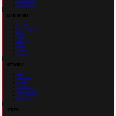
Calcio Estero
Calciomercato
ALTRI SPORT
Formula 1
Motomondiale
Basket
Tennis
Running
Volley
eSports
Ciclismo
NETWORK
Auto
Autosprint
Inmoto
Motosprint
Guerinsportivo
Sport Network
Fantacup
UTILITY