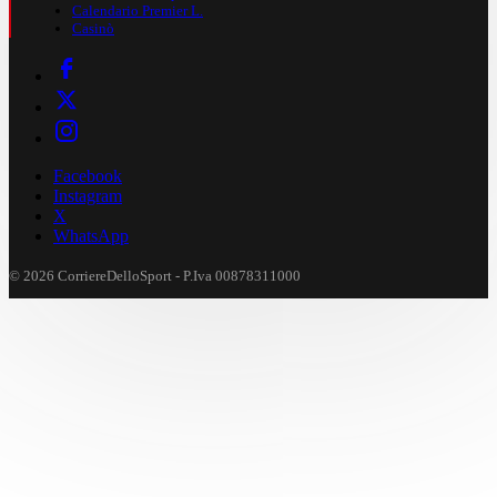
Calendario Premier L.
Casinò
Facebook
Instagram
X
WhatsApp
© 2026 CorriereDelloSport - P.Iva 00878311000