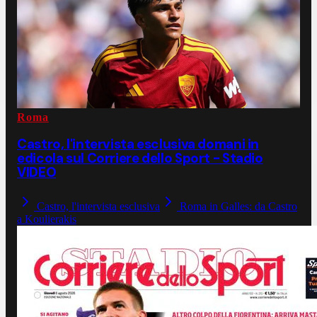
Roma
Castro, l'intervista esclusiva domani in
edicola sul Corriere dello Sport - Stadio
VIDEO
Castro, l'intervista esclusiva
Roma in Galles: da Castro
a Koulierakis