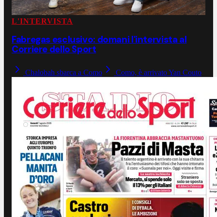
L'INTERVISTA
Fabregas esclusivo: domani l'intervista al
Corriere dello Sport
Chalobah sbarca a Como
Como, è arrivato Yan Couto