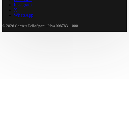
Instagram
X
WhatsApp
© 2026 CorriereDelloSport - P.Iva 00878311000