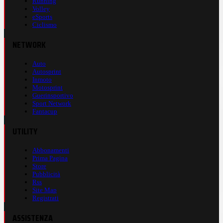
Running
Volley
eSports
Ciclismo
NETWORK
Auto
Autosprint
Inmoto
Motosprint
Guerinsportivo
Sport Network
Fantacup
UTILITY
Abbonamenti
Prima Pagina
Store
Pubblicità
Rss
Site Map
Registrati
ASSISTENZA