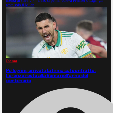
merita di stare".
Leao si pente: voleva Premier o Liga, gli
resta solo il Milan
Roma
Pellegrini, arrivata la firma sul contratto:
Lorenzo resta alla Roma nell'anno del
centenario