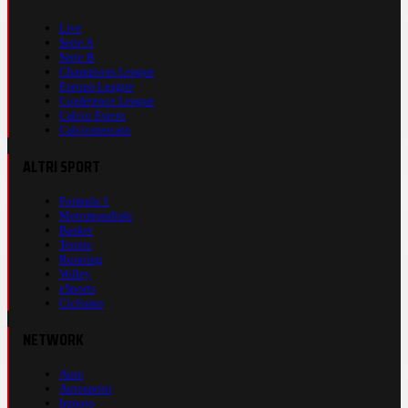
Live
Serie A
Serie B
Champions League
Europa League
Conference League
Calcio Estero
Calciomercato
ALTRI SPORT
Formula 1
Motomondiale
Basket
Tennis
Running
Volley
eSports
Ciclismo
NETWORK
Auto
Autosprint
Inmoto