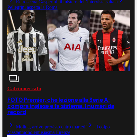
Retroscena Gasperini, il mistero dell’intervista saltata
Pellegrini aspetta la Roma
Calciomercato
FOTO Premier, che lezione alla Serie A:
compra inglese e fa sistema. I numeri da
record
Molina, arrivo previsto entro martedì
Il colpo
Mastantuono entusiasma Firenze