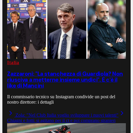
Italia
Zazzaroni: "La stanchezza di Guardiola? Non
riusciva a metterne insieme undici". E c'è il
like di Mancini
Il commissario tecnico su Instagram condivide un post del
nostro direttore: i dettagli
Zola: "Nel Club Italia voglio sviluppare i nuovi talenti"
Chiagni e fotti: si agitano per il ct e poi comprano stranieri