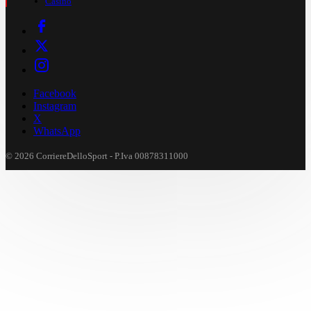
Casinò
Facebook
Instagram
X
WhatsApp
© 2026 CorriereDelloSport - P.Iva 00878311000