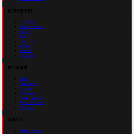
ALTRI SPORT
Formula 1
Motomondiale
Basket
Tennis
Running
Volley
eSports
Ciclismo
NETWORK
Auto
Autosprint
Inmoto
Motosprint
Guerinsportivo
Sport Network
Fantacup
UTILITY
Abbonamenti