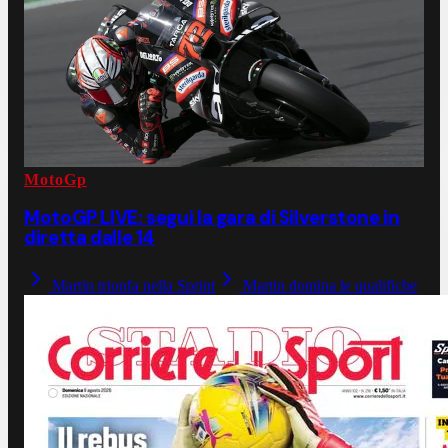
MotoGp
MotoGP LIVE: segui la gara di Silverstone in
diretta dalle 14
Martin trionfa nella Sprint
Martin domina le qualifiche