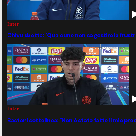
Inter
Chivu sbotta: "Qualcuno non sa gestire la frustr
Inter
Bastoni sottolinea: "Non è stato fatto il mio pro