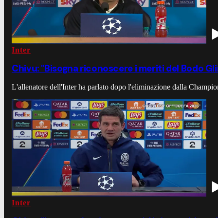
Inter
Chivu: "Bisogna riconoscere i meriti del Bodo Gli
L'allenatore dell'Inter ha parlato dopo l'eliminazione dalla Champi
Inter