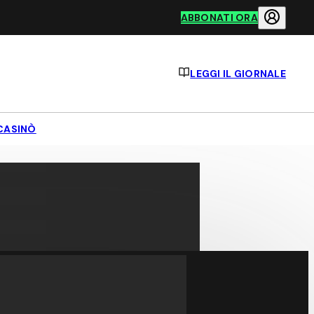
ABBONATI ORA
LEGGI IL GIORNALE
CASINÒ