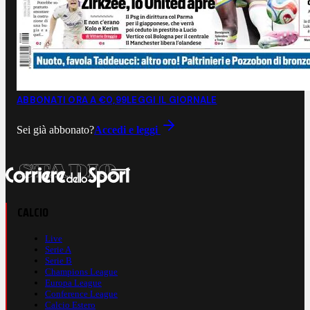
ABBONATI ORA A €0,99
LEGGI IL GIORNALE
Sei già abbonato?
Accedi e leggi
CALCIO
Live
Serie A
Serie B
Champions League
Europa League
Conference League
Calcio Estero