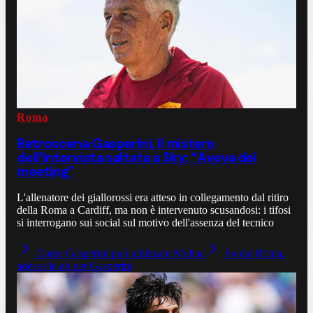
Roma
Retroscena Gasperini, il mistero
dell’intervista saltata a Sky: “Aveva dei
meeting”
L'allenatore dei giallorossi era atteso in collegamento dal ritiro
della Roma a Cardiff, ma non è intervenuto scusandosi: i tifosi
si interrogano sui social sul motivo dell'assenza del tecnico
Come Gasperini può utilizzare Molina
Svolta Roma,
adesso le ali per Gasperini