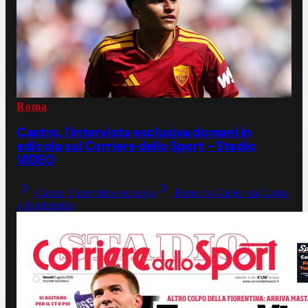
Roma
Castro, l'intervista esclusiva domani in
edicola sul Corriere dello Sport - Stadio
VIDEO
Castro, l'intervista esclusiva
Roma in Galles: da Castro
a Koulierakis