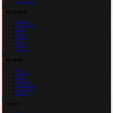
Calciomercato
ALTRI SPORT
Formula 1
Motomondiale
Basket
Tennis
Running
Volley
eSports
Ciclismo
NETWORK
Auto
Autosprint
Inmoto
Motosprint
Guerinsportivo
Sport Network
Fantacup
UTILITY