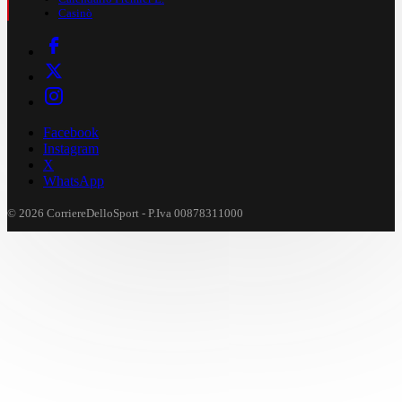
Casinò
Facebook
Instagram
X
WhatsApp
© 2026 CorriereDelloSport - P.Iva 00878311000