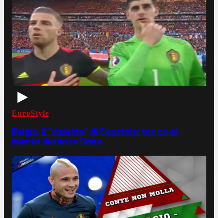
EuroStyle
Belgio, il "vizietto" di Courtois: tocco al
mento durante l'inno