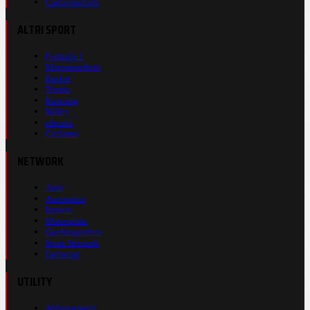
Calciomercato
ALTRI SPORT
Formula 1
Motomondiale
Basket
Tennis
Running
Volley
eSports
Ciclismo
NETWORK
Auto
Autosprint
Inmoto
Motosprint
Guerinsportivo
Sport Network
Fantacup
UTILITY
Abbonamenti