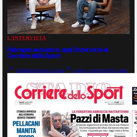
L'INTERVISTA
Fabregas esclusivo: oggi l'intervista al
Corriere dello Sport
Chalobah sbarca a Como
Como, è arrivato Yan Couto