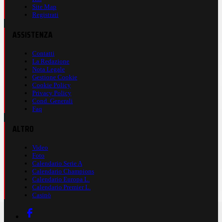
Site Map
Registrati
ASSISTENZA
Contatti
La Redazione
Nota Legale
Gestione Cookie
Cookie Policy
Privacy Policy
Cond. Generali
Faq
ALTRO
Video
Foto
Calendario Serie A
Calendario Champions
Calendario Europa L.
Calendario Premier L.
Casinò