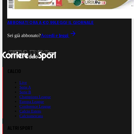
ABBONATI ORA A €0,99
LEGGI IL GIORNALE
Sei già abbonato?
Accedi e leggi
CALCIO
Live
Serie A
Serie B
Champions League
Europa League
Conference League
Calcio Estero
Calciomercato
ALTRI SPORT