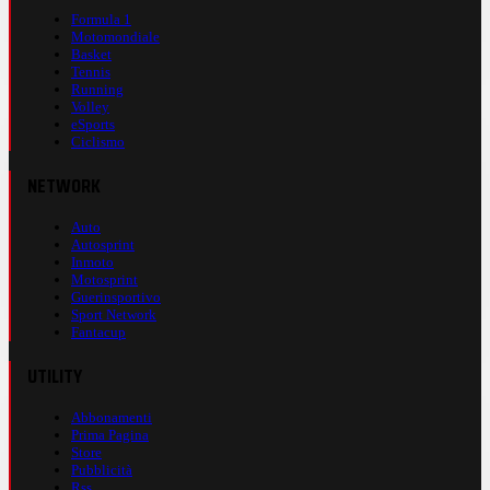
Formula 1
Motomondiale
Basket
Tennis
Running
Volley
eSports
Ciclismo
NETWORK
Auto
Autosprint
Inmoto
Motosprint
Guerinsportivo
Sport Network
Fantacup
UTILITY
Abbonamenti
Prima Pagina
Store
Pubblicità
Rss