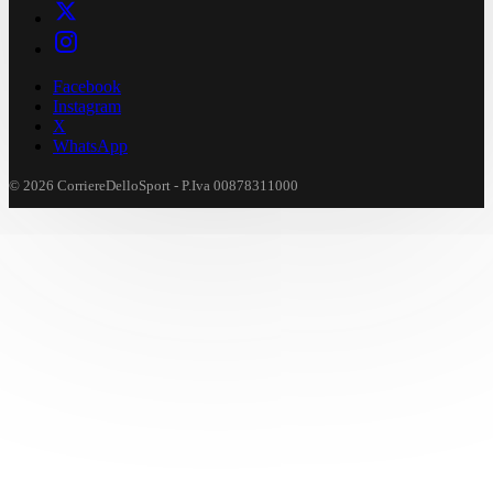
Facebook
Instagram
X
WhatsApp
© 2026 CorriereDelloSport - P.Iva 00878311000