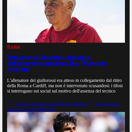
Roma
Retroscena Gasperini, il mistero
dell’intervista saltata a Sky: “Aveva dei
meeting”
L'allenatore dei giallorossi era atteso in collegamento dal ritiro
della Roma a Cardiff, ma non è intervenuto scusandosi: i tifosi
si interrogano sui social sul motivo dell'assenza del tecnico
Come Gasperini può utilizzare Molina
Svolta Roma,
adesso le ali per Gasperini