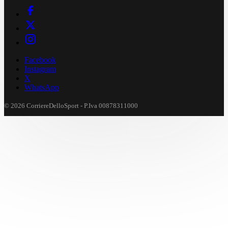
Facebook
Instagram
X
WhatsApp
© 2026 CorriereDelloSport - P.Iva 00878311000