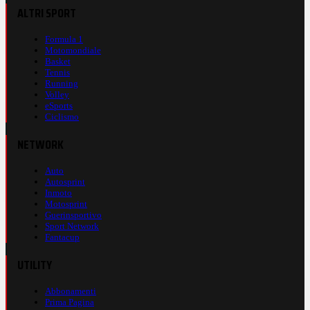
ALTRI SPORT
Formula 1
Motomondiale
Basket
Tennis
Running
Volley
eSports
Ciclismo
NETWORK
Auto
Autosprint
Inmoto
Motosprint
Guerinsportivo
Sport Network
Fantacup
UTILITY
Abbonamenti
Prima Pagina