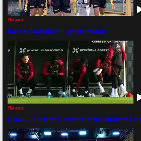
Napoli
Napoli-Osasuna 2-1, i gol del match
Napoli
Lukaku non rientra, avventura Napoli ai titoli di