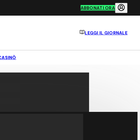
ABBONATI ORA
LEGGI IL GIORNALE
CASINÒ