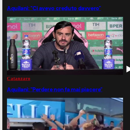
Aquilani: "Ci avevo creduto davvero"
Catanzaro
Aquilani: "Perdere non fa mai piacere"