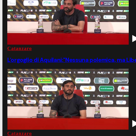
Catanzaro
L'orgoglio di Aquilani:"Nessuna polemica, ma Libe
Catanzaro