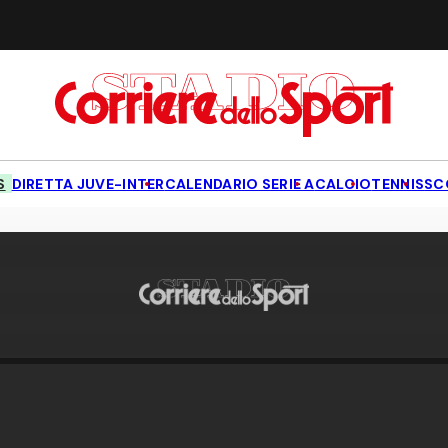
S
DIRETTA JUVE-INTER
CALENDARIO SERIE A
CALCIO
TENNIS
SC