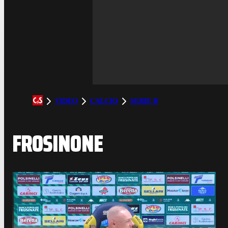
VIDEO
CALCIO
SERIE B
FROSINONE