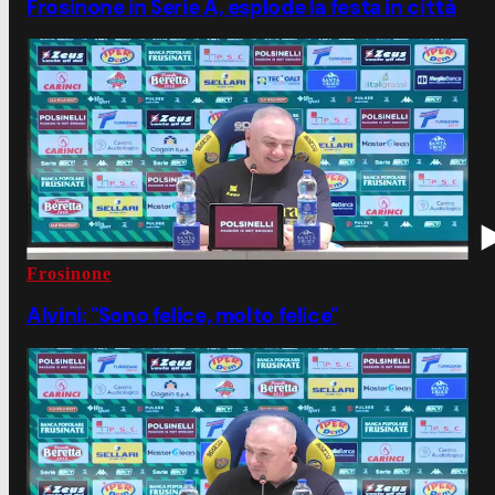
Frosinone in Serie A, esplode la festa in città
Frosinone
Alvini: "Sono felice, molto felice"