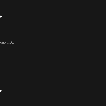
orno in A.