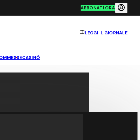
ABBONATI ORA
LEGGI IL GIORNALE
OMMESSE
CASINÒ