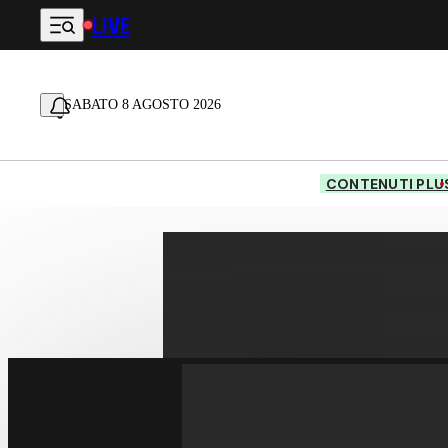
LIVE
Vai al contenuto principale
SABATO 8 AGOSTO 2026
CONTENUTI PLU