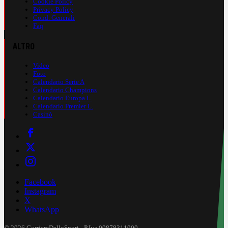
Cookie Policy
Privacy Policy
Cond. Generali
Faq
ALTRO
Video
Foto
Calendario Serie A
Calendario Champions
Calendario Europa L.
Calendario Premier L.
Casinò
Facebook
Instagram
X
WhatsApp
© 2026 CorriereDelloSport - P.Iva 00878311000