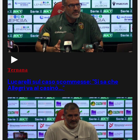
Ternana
Lucarelli sul caso scommesse: "Si sa che
Allegri va al casinò..."