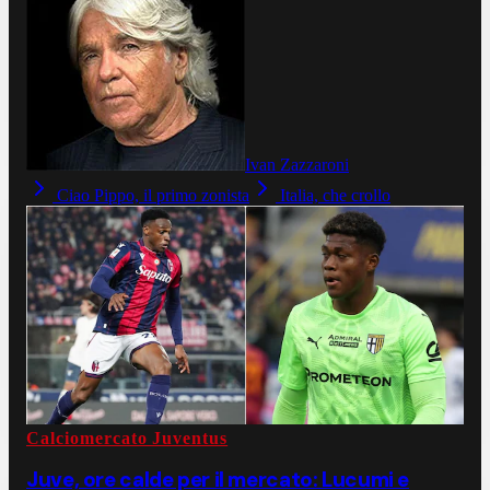
Ivan Zazzaroni
Ciao Pippo, il primo zonista
Italia, che crollo
Calciomercato Juventus
Juve, ore calde per il mercato: Lucumi e