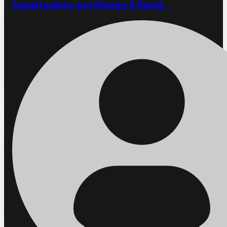
Suzuki subito, poi Zirkzee. E David…