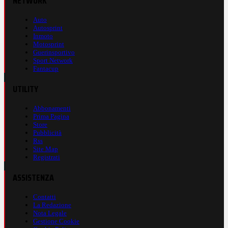
NETWORK
Auto
Autosprint
Inmoto
Motosprint
Guerinsportivo
Sport Network
Fantacup
UTILITY
Abbonamenti
Prima Pagina
Store
Pubblicità
Rss
Site Map
Registrati
ASSISTENZA
Contatti
La Redazione
Nota Legale
Gestione Cookie