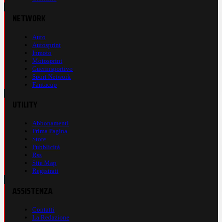
NETWORK
Auto
Autosprint
Inmoto
Motosprint
Guerinsportivo
Sport Network
Fantacup
UTILITY
Abbonamenti
Prima Pagina
Store
Pubblicità
Rss
Site Map
Registrati
ASSISTENZA
Contatti
La Redazione