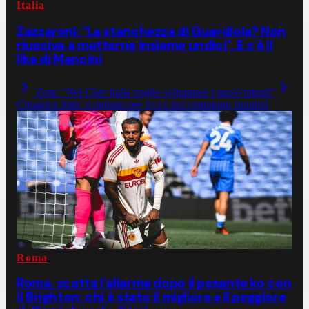
Italia
Zazzaroni: "La stanchezza di Guardiola? Non
riusciva a metterne insieme undici". E c'è il
like di Mancini
Zola: "Nel Club Italia voglio sviluppare i nuovi talenti"
Chiagni e fotti: si agitano per il ct e poi comprano stranieri
Roma
Roma, scatta l'allarme dopo il pesante ko con
il Brighton: chi è stato il migliore e il peggiore