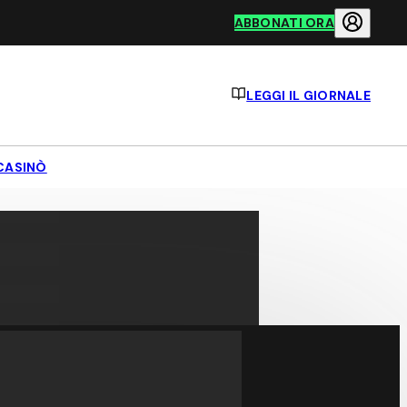
ABBONATI ORA
LEGGI IL GIORNALE
CASINÒ