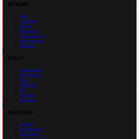
NETWORK
Auto
Autosprint
Inmoto
Motosprint
Guerinsportivo
Sport Network
Fantacup
UTILITY
Abbonamenti
Prima Pagina
Store
Pubblicità
Rss
Site Map
Registrati
ASSISTENZA
Contatti
La Redazione
Nota Legale
Gestione Cookie