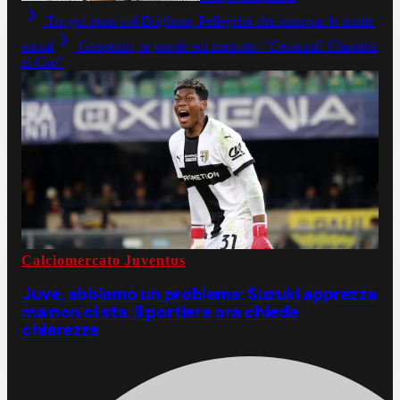
Tre gol presi col Brighton, Pellegrini che rinnova: le ironie
social
Gasperini, le parole sul mercato: "Cessioni? Chiedete
al Ceo"
Calciomercato Juventus
Juve, abbiamo un problema: Suzuki apprezza
ma non ci sta. Il portiere ora chiede
chiarezza