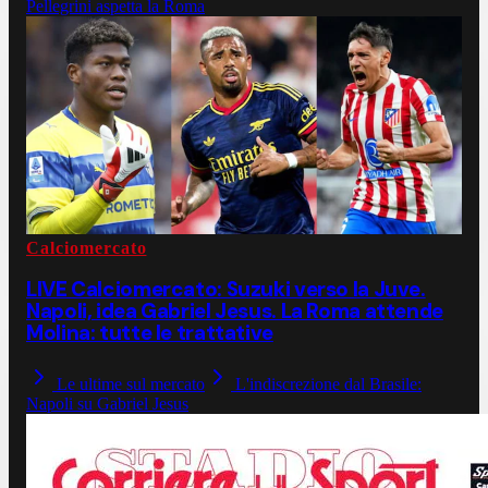
Pellegrini aspetta la Roma
Calciomercato
LIVE Calciomercato: Suzuki verso la Juve.
Napoli, idea Gabriel Jesus. La Roma attende
Molina: tutte le trattative
Le ultime sul mercato
L'indiscrezione dal Brasile:
Napoli su Gabriel Jesus