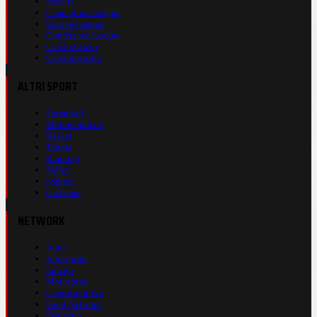
Serie B
Champions League
Europa League
Conference League
Calcio Estero
Calciomercato
ALTRI SPORT
Formula 1
Motomondiale
Basket
Tennis
Running
Volley
eSports
Ciclismo
NETWORK
Auto
Autosprint
Inmoto
Motosprint
Guerinsportivo
Sport Network
Fantacup