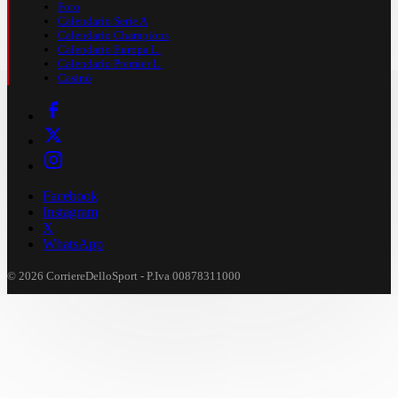
Foto
Calendario Serie A
Calendario Champions
Calendario Europa L.
Calendario Premier L.
Casinò
Facebook
Instagram
X
WhatsApp
© 2026 CorriereDelloSport - P.Iva 00878311000