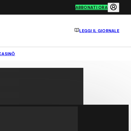
ABBONATI ORA
LEGGI IL GIORNALE
CASINÒ