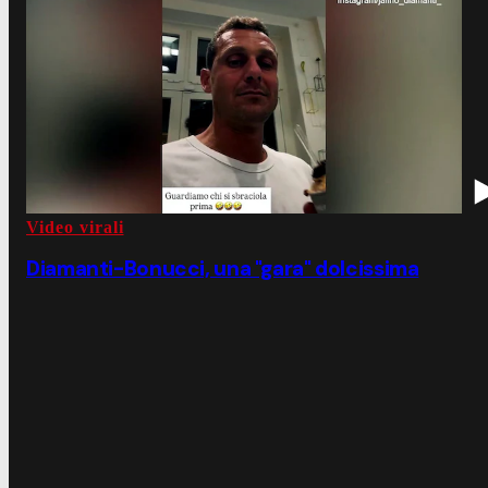
Video virali
Diamanti-Bonucci, una "gara" dolcissima