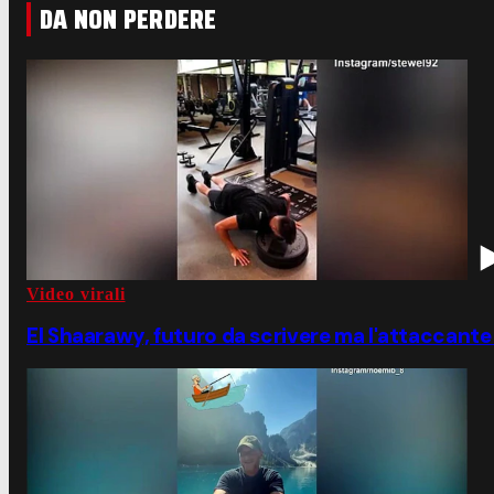
DA NON PERDERE
Video virali
El Shaarawy, futuro da scrivere ma l'attaccante s