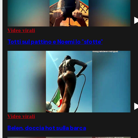
Video virali
Totti sul pattino e Noemi lo "sfotte"
Video virali
Belen, doccia hot sulla barca