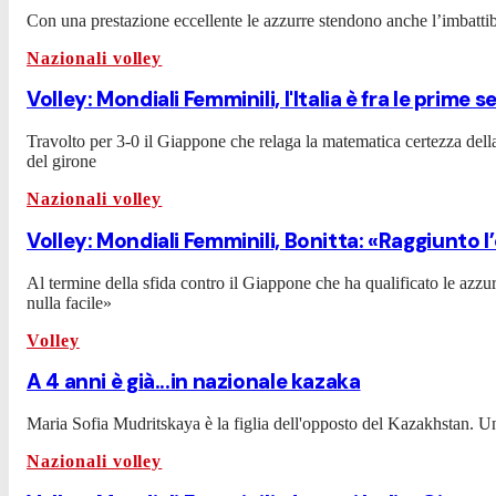
Con una prestazione eccellente le azzurre stendono anche l’imbattib
Nazionali volley
Volley: Mondiali Femminili, l'Italia è fra le prime se
Travolto per 3-0 il Giappone che relaga la matematica certezza della q
del girone
Nazionali volley
Volley: Mondiali Femminili, Bonitta: «Raggiunto l
Al termine della sfida contro il Giappone che ha qualificato le azzurr
nulla facile»
Volley
A 4 anni è già...in nazionale kazaka
Maria Sofia Mudritskaya è la figlia dell'opposto del Kazakhstan. Una
Nazionali volley