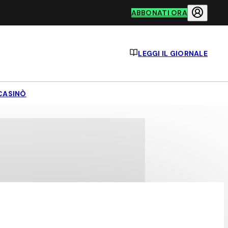
ABBONATI ORA
LEGGI IL GIORNALE
CASINÒ