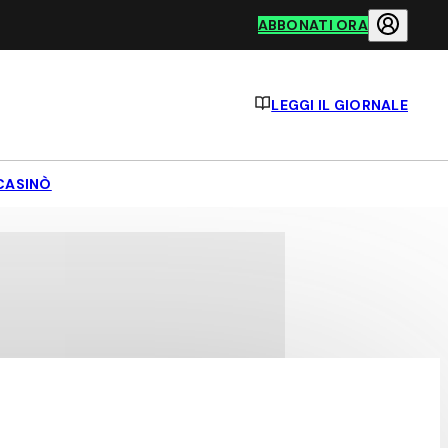
ABBONATI ORA
LEGGI IL GIORNALE
CASINÒ