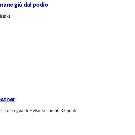
imane giù dal podio
lsinki
ostner
della rassegna di Helsinki con 66.33 punti