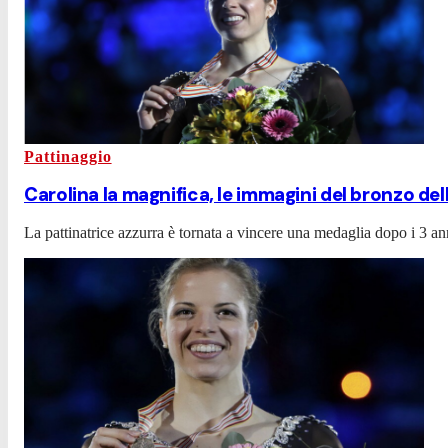
Pattinaggio
Carolina la magnifica, le immagini del bronzo del
La pattinatrice azzurra è tornata a vincere una medaglia dopo i 3 an