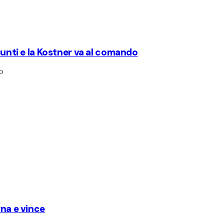
punti e la Kostner va al comando
o
rna e vince