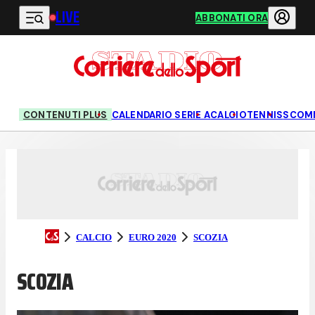
LIVE
Vai al contenuto principale
ABBONATI ORA
CONTENUTI PLUS
CALENDARIO SERIE A
CALCIO
TENNIS
SCOM
CALCIO
EURO 2020
SCOZIA
SCOZIA