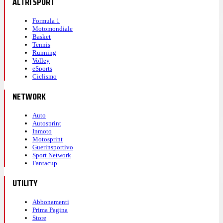
ALTRI SPORT
Formula 1
Motomondiale
Basket
Tennis
Running
Volley
eSports
Ciclismo
NETWORK
Auto
Autosprint
Inmoto
Motosprint
Guerinsportivo
Sport Network
Fantacup
UTILITY
Abbonamenti
Prima Pagina
Store