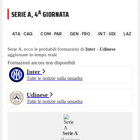
A
SERIE A
,
4
GIORNATA
ATA
·
CAG
COM
·
PAR
GEN
·
FRO
INT
·
UDI
LAZ
·
MI
Serie A
, ecco le probabili formazioni di
Inter
-
Udinese
aggiornate in tempo reale
Formazioni ancora non disponibili
Inter
Tutte le notizie sulla squadra
Udinese
Tutte le notizie sulla squadra
Serie A
a
4
giornata