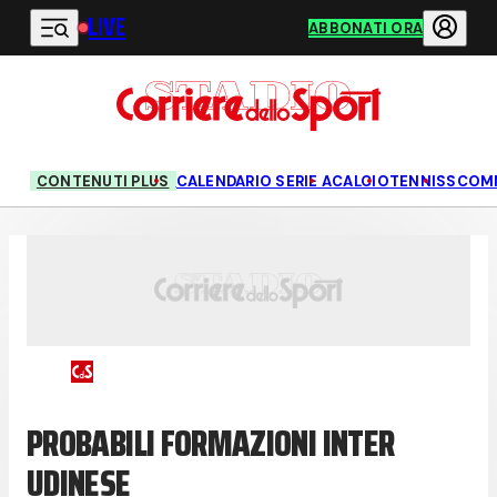
LIVE
Vai al contenuto principale
ABBONATI ORA
CONTENUTI PLUS
CALENDARIO SERIE A
CALCIO
TENNIS
SCOM
PROBABILI FORMAZIONI INTER
UDINESE