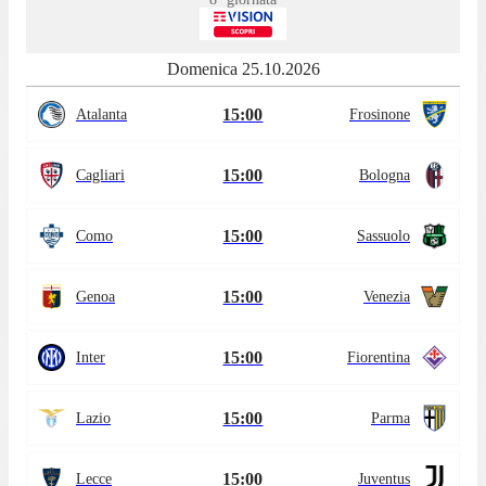
Domenica 25.10.2026
15:00
Atalanta
Frosinone
15:00
Cagliari
Bologna
15:00
Como
Sassuolo
15:00
Genoa
Venezia
15:00
Inter
Fiorentina
15:00
Lazio
Parma
15:00
Lecce
Juventus