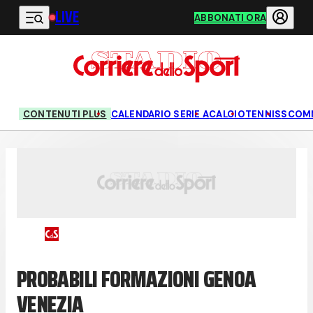
LIVE
Vai al contenuto principale
ABBONATI ORA
CONTENUTI PLUS
CALENDARIO SERIE A
CALCIO
TENNIS
SCOM
PROBABILI FORMAZIONI GENOA
VENEZIA