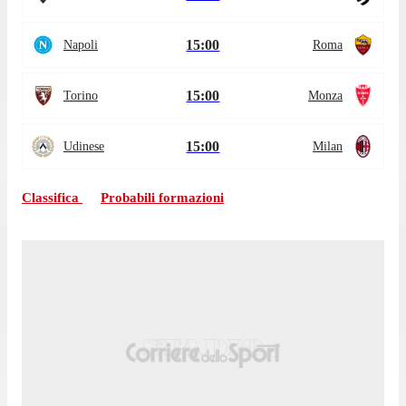
15:00
Napoli
Roma
15:00
Torino
Monza
15:00
Udinese
Milan
Classifica
Probabili formazioni