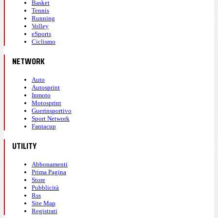
Basket
Tennis
Running
Volley
eSports
Ciclismo
NETWORK
Auto
Autosprint
Inmoto
Motosprint
Guerinsportivo
Sport Network
Fantacup
UTILITY
Abbonamenti
Prima Pagina
Store
Pubblicità
Rss
Site Map
Registrati