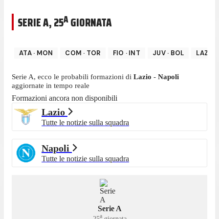
A
SERIE A
,
25
GIORNATA
ATA
·
MON
COM
·
TOR
FIO
·
INT
JUV
·
BOL
LAZ
·
N
Serie A
, ecco le probabili formazioni di
Lazio
-
Napoli
aggiornate in tempo reale
Formazioni ancora non disponibili
Lazio
Tutte le notizie sulla squadra
Napoli
Tutte le notizie sulla squadra
Serie A
a
25
giornata