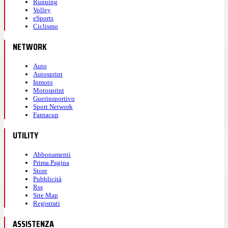
Running
Volley
eSports
Ciclismo
NETWORK
Auto
Autosprint
Inmoto
Motosprint
Guerinsportivo
Sport Network
Fantacup
UTILITY
Abbonamenti
Prima Pagina
Store
Pubblicità
Rss
Site Map
Registrati
ASSISTENZA