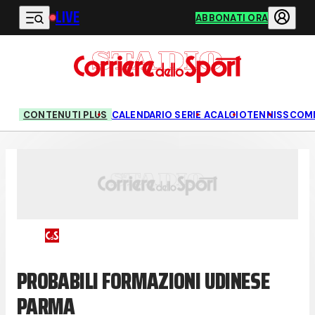
LIVE
Vai al contenuto principale
ABBONATI ORA
CONTENUTI PLUS
CALENDARIO SERIE A
CALCIO
TENNIS
SCOM
PROBABILI FORMAZIONI UDINESE
PARMA