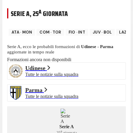
A
SERIE A
,
25
GIORNATA
ATA
·
MON
COM
·
TOR
FIO
·
INT
JUV
·
BOL
LAZ
·
N
Serie A
, ecco le probabili formazioni di
Udinese
-
Parma
aggiornate in tempo reale
Formazioni ancora non disponibili
Udinese
Tutte le notizie sulla squadra
Parma
Tutte le notizie sulla squadra
Serie A
a
25
giornata