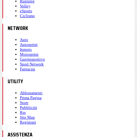
Running
Volley
eSports
Ciclismo
NETWORK
Auto
Autosprint
Inmoto
Motosprint
Guerinsportivo
Sport Network
Fantacup
UTILITY
Abbonamenti
Prima Pagina
Store
Pubblicità
Rss
Site Map
Registrati
ASSISTENZA