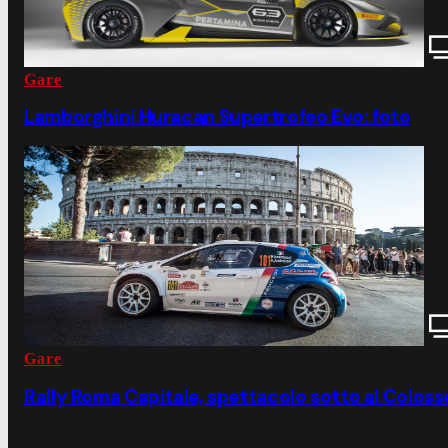
Gare
Lamborghini Huracan Supertrofeo Evo: foto
Gare
Rally Roma Capitale, spettacolo sotto al Coloss