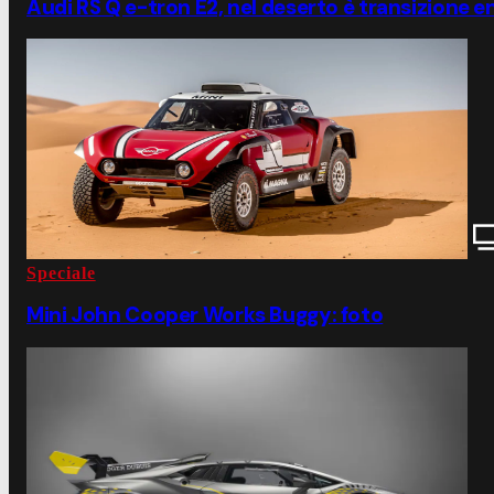
Audi RS Q e-tron E2, nel deserto è transizione e
Speciale
Mini John Cooper Works Buggy: foto