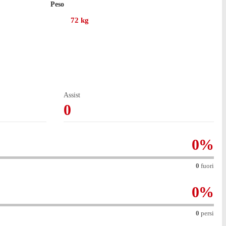
Peso
 assist.
72
kg
ezionato alcuna presenza in campionato.
 43 partite, con 1 gol e 4 assist.
Assist
0
0
%
0
fuori
0
%
0
persi