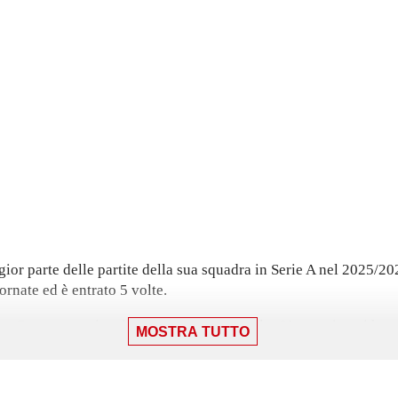
ior parte delle partite della sua squadra in Serie A nel 2025/20
ornate ed è entrato 5 volte.
n Como: una vittoria per 1-0 contro l'Hellas Verona, in cui ha gi
MOSTRA TUTTO
r il 12 aprile, avendo segnato nella sconfitta per 4-3.