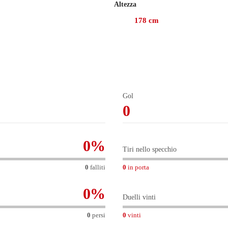
Altezza
ma stagione con Como (15) e Celtic (11), gare in cui ha fornito 3
178
cm
5, mentre prima giocava con il Barcellona, con cui non ha coll
 anni e 282 giorni contro il Bologna. Finora in Serie A, ha giocato
Gol
0
0
%
Tiri nello specchio
0
falliti
0
in porta
0
%
Duelli vinti
0
persi
0
vinti