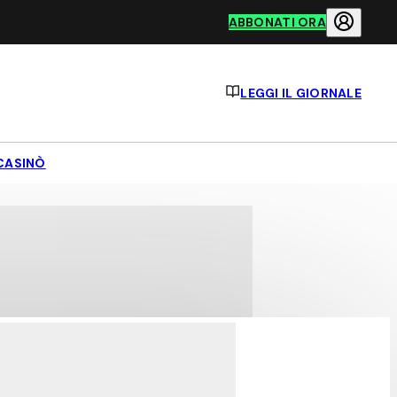
ABBONATI ORA
LEGGI IL GIORNALE
CASINÒ