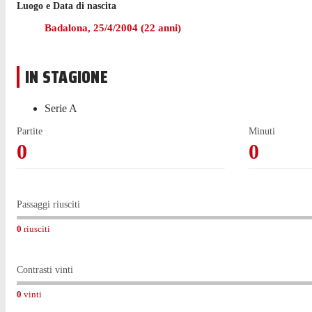
Luogo e Data di nascita
Valle ha giocato 26 partite di Serie A e Premiership nell'ulti
Badalona
,
25/4/2004
(
22
anni)
Valle ha iniziato la sua esperienza con Como nel luglio 202
IN STAGIONE
L'1 febbraio 2025 Valle ha debuttato in Serie A, all'età di 20
Serie A
Partite
Minuti
0
0
Passaggi riusciti
0
riusciti
Contrasti vinti
0
vinti