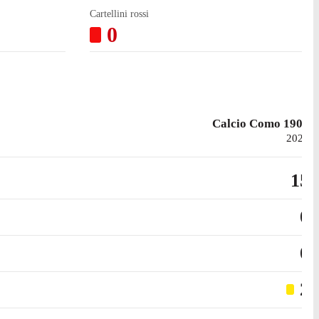
Cartellini rossi
0
Calcio Como 1907
2025
15
0
0
2