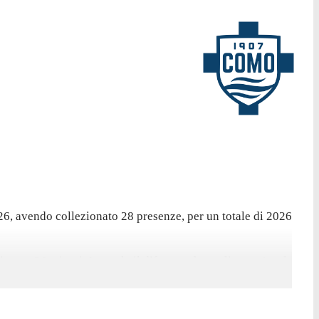
26, avendo collezionato 28 presenze, per un totale di 2026
ocato 36 minuti. In totale il difensore ha realizzato 1 gol