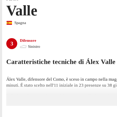
Valle
Spagna
Difensore
3
Sinistro
Caratteristiche tecniche di
Álex
Valle
Álex Valle, difensore del Como, è sceso in campo nella magg
minuti. É stato scelto nell'11 iniziale in 23 presenze su 38 gi
Valle ha collezionato la sua ultima presenza il 10 maggio, co
in questa stagione; ha inoltre registrato 4 assist.
Ha aperto le sue marcature in questo campionato contro l'Inte