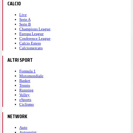
CALCIO
Live
Serie A
Serie B
Champions League
Europa League
Conference League
Calcio Estero
Calciomercato
ALTRI SPORT
Formula 1
Motomondiale
Basket
Tennis
Running
Volley
eSports
Ciclismo
NETWORK
Auto
Autosprint