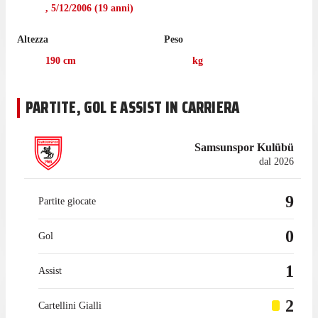
in questo campionato.
,
5/12/2006
(
19
anni)
Altezza
Peso
190
cm
kg
PARTITE, GOL E ASSIST IN CARRIERA
Samsunspor Kulübü
dal 2026
9
Partite giocate
0
Gol
1
Assist
2
Cartellini Gialli