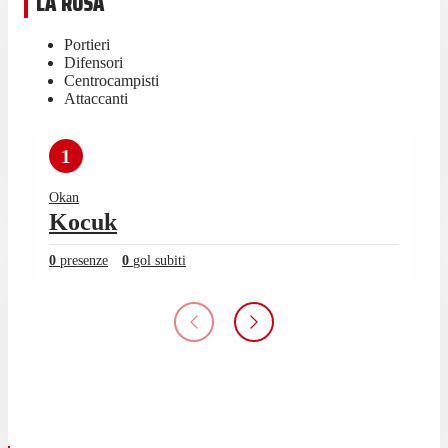
LA ROSA
Portieri
Difensori
Centrocampisti
Attaccanti
1
Okan
Kocuk
0
presenze
0
gol subiti