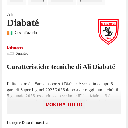
Ali
Diabaté
Costa d'avorio
Difensore
Sinistro
Caratteristiche tecniche di
Ali
Diabaté
Il difensore del Samsunspor Ali Diabaté è sceso in campo 6
gare di Süper Lig nel 2025/2026 dopo aver raggiunto il club il
5 gennaio 2026, essendo stato scelto nell'11 iniziale in 3 di
queste ed essendo entrato a gara in corso in 3 occasioni.
MOSTRA TUTTO
Il difensore ha giocato la sua ultima gara il 16 maggio, con
Samsunspor: una vittoria per 3-0 contro il Goztepe AS Izmir, in
Luogo e Data di nascita
cui ha giocato 60 minuti. In totale il difensore ha fornito 1 assist