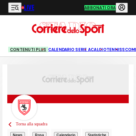
LIVE
Vai al contenuto principale
ABBONATI ORA
CONTENUTI PLUS
CALENDARIO SERIE A
CALCIO
TENNIS
SCOM
Torna alla squadra
News
Rosa
Calendario
Statistiche