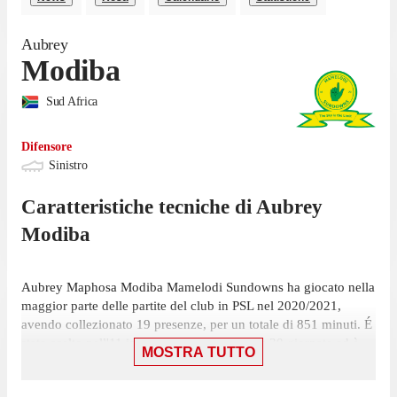
Aubrey
Modiba
Sud Africa
Difensore
Sinistro
Caratteristiche tecniche di
Aubrey
Modiba
Aubrey Maphosa Modiba Mamelodi Sundowns ha giocato nella
maggior parte delle partite del club in PSL nel 2020/2021,
avendo collezionato 19 presenze, per un totale di 851 minuti. É
stato scelto nell'11 iniziale in 10 presenze su 30 giornate ed è
MOSTRA TUTTO
entrato 9 volte.
La sua ultima apparizione in campionato risale al 5 giugno,