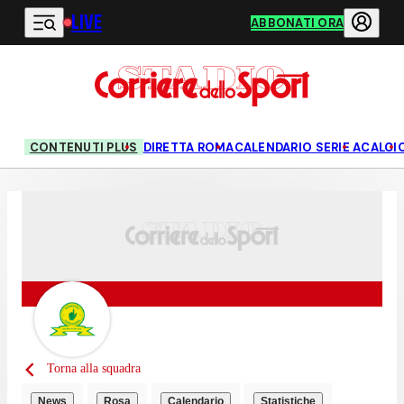
LIVE
Vai al contenuto principale
ABBONATI ORA
CONTENUTI PLUS
DIRETTA ROMA
CALENDARIO SERIE A
CALCI
Torna alla squadra
News
Rosa
Calendario
Statistiche