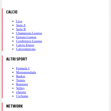
CALCIO
Live
Serie A
Serie B
Champions League
Europa League
Conference League
Calcio Estero
Calciomercato
ALTRI SPORT
Formula 1
Motomondiale
Basket
Tennis
Running
Volley
eSports
Ciclismo
NETWORK