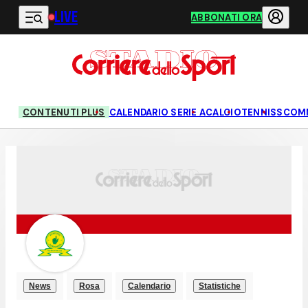
LIVE
Vai al contenuto principale
ABBONATI ORA
CONTENUTI PLUS
CALENDARIO SERIE A
CALCIO
TENNIS
SCOM
News
Rosa
Calendario
Statistiche