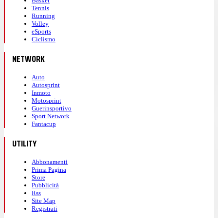
Basket
Tennis
Running
Volley
eSports
Ciclismo
NETWORK
Auto
Autosprint
Inmoto
Motosprint
Guerinsportivo
Sport Network
Fantacup
UTILITY
Abbonamenti
Prima Pagina
Store
Pubblicità
Rss
Site Map
Registrati