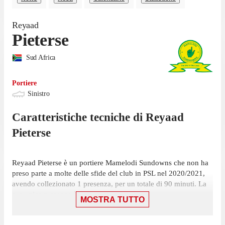
Reyaad
Pieterse
Sud Africa
Portiere
Sinistro
Caratteristiche tecniche di
Reyaad
Pieterse
Reyaad Pieterse è un portiere Mamelodi Sundowns che non ha
preso parte a molte delle sfide del club in PSL nel 2020/2021,
avendo collezionato 1 presenza, per un totale di 90 minuti. La
sua unica presenza è stata da titolare.
MOSTRA TUTTO
L'ultima presenza del portiere in PSL è stata il 29 maggio,
partita in cui ha giocato 90 minuti con la maglia Mamelodi