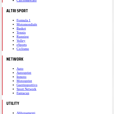
Calciomercato
ALTRI SPORT
Formula 1
Motomondiale
Basket
Tennis
Running
Volley
eSports
Ciclismo
NETWORK
Auto
Autosprint
Inmoto
Motosprint
Guerinsportivo
Sport Network
Fantacup
UTILITY
Abbonamenti