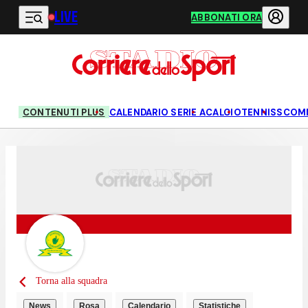
LIVE
Vai al contenuto principale
ABBONATI ORA
CONTENUTI PLUS
CALENDARIO SERIE A
CALCIO
TENNIS
SCOM
Torna alla squadra
News
Rosa
Calendario
Statistiche